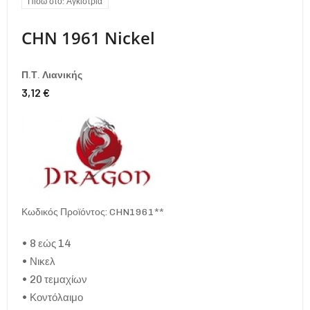
Πίσω στο: Αγκίστρια
CHN 1961 Nickel
Π.Τ. Λιανικής
3,12 €
Κωδικός Προϊόντος: CHN1961**
• 8 εώς 14
• Νικελ
• 20 τεμαχίων
• Κοντόλαιμο