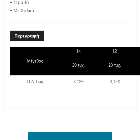
• Στραβό
• Με Χαλκά
Περιγραφή
14
12
Μέγεθος
20 τμχ.
20 τμχ.
Π.Λ.Τιμή
3,12€
3,12€