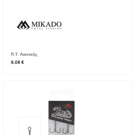
Π.Τ. Λιανικής
8,08 €