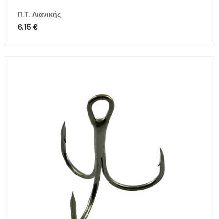
Π.Τ. Λιανικής
6,15 €