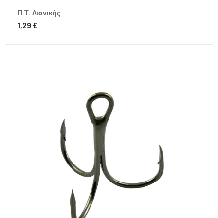
Π.Τ. Λιανικής
1,29 €