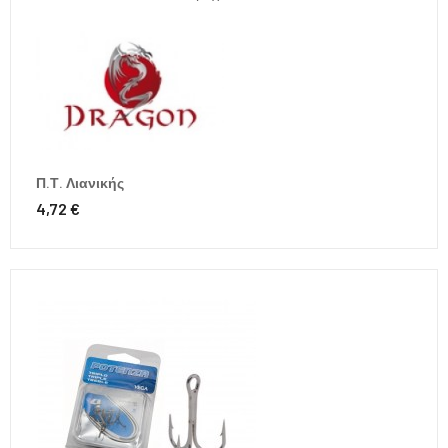
Π.Τ. Λιανικής
4,72 €