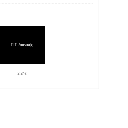
Π.Τ. Λιανικής
2.24€