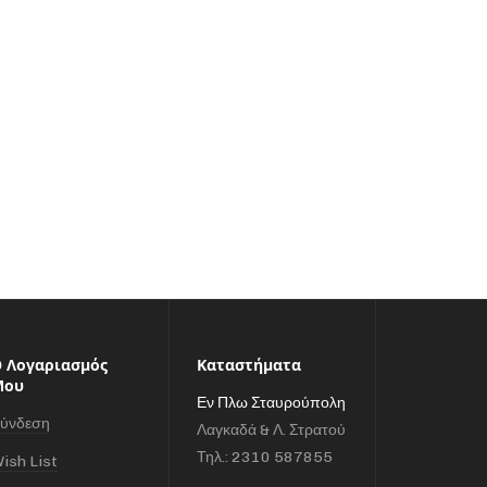
 Λογαριασμός
Καταστήματα
Μου
Εν Πλω Σταυρούπολη
ύνδεση
Λαγκαδά & Λ. Στρατού
Τηλ.: 2310 587855
ish List