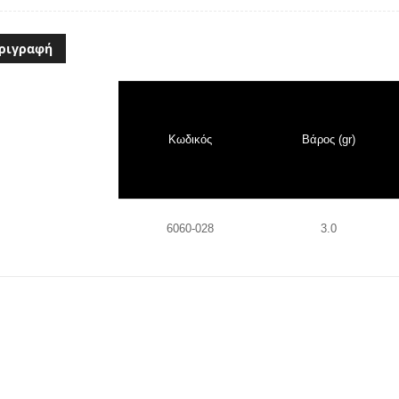
ριγραφή
Κωδικός
Βάρος (gr)
6060-028
3.0