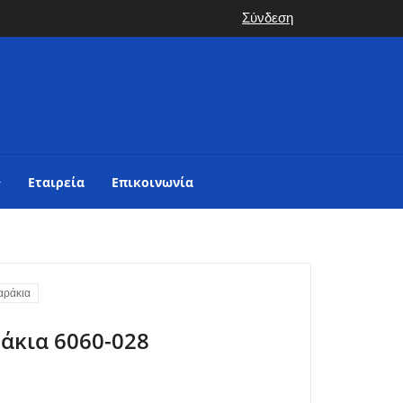
Σύνδεση
Εταιρεία
Επικοινωνία
αράκια
άκια 6060-028