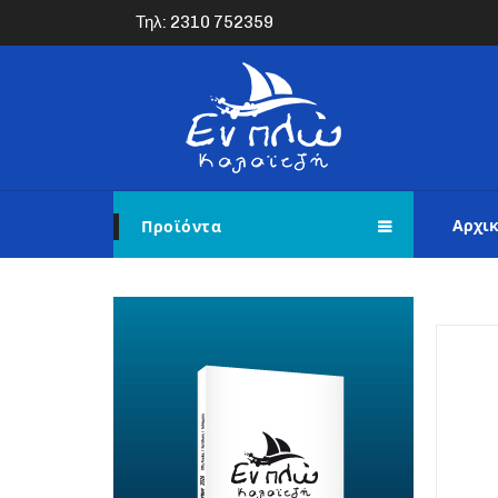
Τηλ: 2310 752359
Αρχι
Προϊόντα