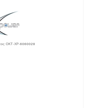
ντος: ΟΚΤ-ΧΡ-6060028